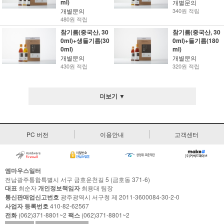
ml)
개별문의
개별문의
340원 적립
480원 적립
참기름(중국산, 30
참기름(중국산, 30
0ml)+생들기름(30
0ml)+들기름(180
0ml)
ml)
개별문의
개별문의
430원 적립
320원 적립
더보기 ▼
PC 버전
이용안내
고객센터
엠마우스일터
전남광주통합특별시 서구 금호운천길 5 (금호동 371-6)
대표
최순자
개인정보책임자
최용대 팀장
통신판매업신고번호
광주광역시 서구청 제 2011-3600084-30-2-0
사업자 등록번호
410-82-62567
전화
(062)371-8801~2
팩스
(062)371-8801~2