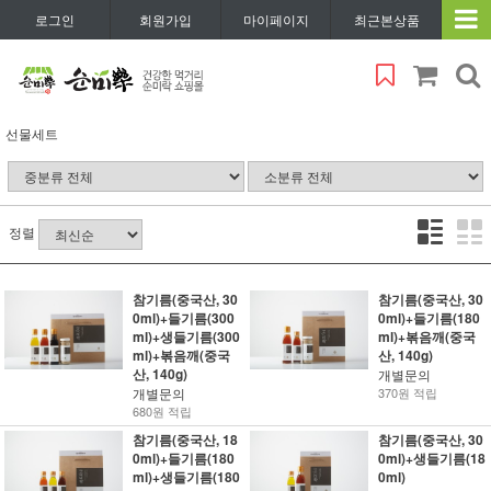
로그인
회원가입
마이페이지
최근본상품
선물세트
정렬
참기름(중국산, 30
참기름(중국산, 30
0ml)+들기름(300
0ml)+들기름(180
ml)+생들기름(300
ml)+볶음깨(중국
ml)+볶음깨(중국
산, 140g)
산, 140g)
개별문의
개별문의
370원 적립
680원 적립
참기름(중국산, 18
참기름(중국산, 30
0ml)+들기름(180
0ml)+생들기름(18
ml)+생들기름(180
0ml)