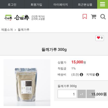
로그인
회원가입
마이페이지
최근본상품
제품소개
들깨가루
0
들깨가루 300g
15,000
상품가
원
적립금
1%
배송비
(조건)
지역별
들깨가루 300g
15,000
원
+1
-1