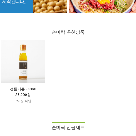
순미락 추천상품
생들기름 300ml
28,000원
280원 적립
순미락 선물세트